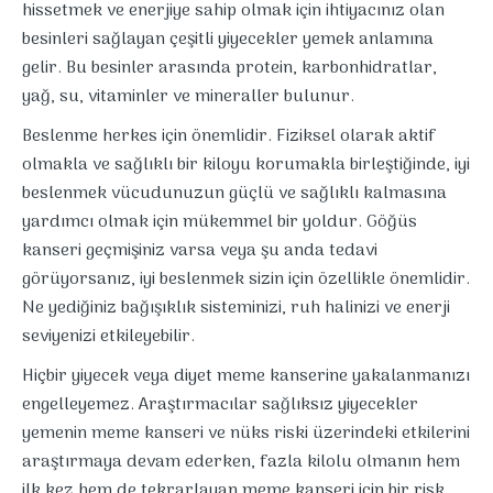
hissetmek ve enerjiye sahip olmak için ihtiyacınız olan
besinleri sağlayan çeşitli yiyecekler yemek anlamına
gelir. Bu besinler arasında protein, karbonhidratlar,
yağ, su, vitaminler ve mineraller bulunur.
Beslenme herkes için önemlidir. Fiziksel olarak aktif
olmakla ve sağlıklı bir kiloyu korumakla birleştiğinde, iyi
beslenmek vücudunuzun güçlü ve sağlıklı kalmasına
yardımcı olmak için mükemmel bir yoldur. Göğüs
kanseri geçmişiniz varsa veya şu anda tedavi
görüyorsanız, iyi beslenmek sizin için özellikle önemlidir.
Ne yediğiniz bağışıklık sisteminizi, ruh halinizi ve enerji
seviyenizi etkileyebilir.
Hiçbir yiyecek veya diyet meme kanserine yakalanmanızı
engelleyemez. Araştırmacılar sağlıksız yiyecekler
yemenin meme kanseri ve nüks riski üzerindeki etkilerini
araştırmaya devam ederken, fazla kilolu olmanın hem
ilk kez hem de tekrarlayan meme kanseri için bir risk