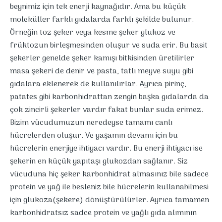
beynimiz için tek enerji kaynağıdır. Ama bu küçük
moleküller farklı gıdalarda farklı şekilde bulunur.
Örneğin toz şeker veya kesme şeker glukoz ve
früktozun birleşmesinden oluşur ve suda erir. Bu basit
şekerler genelde şeker kamışı bitkisinden üretilirler
masa şekeri de denir ve pasta, tatlı meyve suyu gibi
gıdalara eklenerek de kullanılırlar. Ayrıca pirinç,
patates gibi karbonhidrattan zengin başka gıdalarda da
çok zincirli şekerler vardır fakat bunlar suda erimez.
Bizim vücudumuzun neredeyse tamamı canlı
hücrelerden oluşur. Ve yaşamın devamı için bu
hücrelerin enerjiye ihtiyacı vardır. Bu enerji ihtiyacı ise
şekerin en küçük yapıtaşı glukozdan sağlanır. Siz
vücuduna hiç şeker karbonhidrat almasınız bile sadece
protein ve yağ ile besleniz bile hücrelerin kullanabilmesi
için glukoza(şekere) dönüştürülürler. Ayrıca tamamen
karbonhidratsız sadce protein ve yağlı gıda alımının