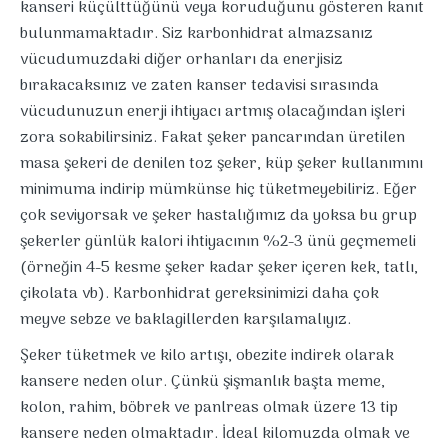
kanseri küçülttüğünü veya koruduğunu gösteren kanıt
bulunmamaktadır. Siz karbonhidrat almazsanız
vücudumuzdaki diğer orhanları da enerjisiz
bırakacaksınız ve zaten kanser tedavisi sırasında
vücudunuzun enerji ihtiyacı artmış olacağından işleri
zora sokabilirsiniz. Fakat şeker pancarından üretilen
masa şekeri de denilen toz şeker, küp şeker kullanımını
minimuma indirip mümkünse hiç tüketmeyebiliriz. Eğer
çok seviyorsak ve şeker hastalığımız da yoksa bu grup
şekerler günlük kalori ihtiyacının %2-3 ünü geçmemeli
(örneğin 4-5 kesme şeker kadar şeker içeren kek, tatlı,
çikolata vb). Karbonhidrat gereksinimizi daha çok
meyve sebze ve baklagillerden karşılamalıyız.
Şeker tüketmek ve kilo artışı, obezite indirek olarak
kansere neden olur. Çünkü şişmanlık başta meme,
kolon, rahim, böbrek ve panlreas olmak üzere 13 tip
kansere neden olmaktadır. İdeal kilomuzda olmak ve