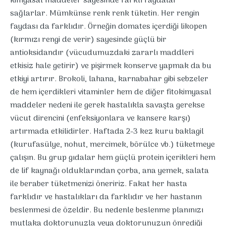
kimyasal maddeler sayesinde farklı faydalar
sağlarlar. Mümkünse renk renk tüketin. Her rengin
faydası da farklıdır. Örneğin domates içerdiği likopen
(kırmızı rengi de verir) sayesinde güçlü bir
antioksidandır (vücudumuzdaki zararlı maddleri
etkisiz hale getirir) ve pişirmek konserve yapmak da bu
etkiyi artırır. Brokoli, lahana, karnabahar gibi sebzeler
de hem içerdikleri vitaminler hem de diğer fitokimyasal
maddeler nedeni ile gerek hastalıkla savaşta gerekse
vücut direncini (enfeksiyonlara ve kansere karşı)
artırmada etkilidirler. Haftada 2-3 kez kuru baklagil
(kurufasülye, nohut, mercimek, börülce vb.) tüketmeye
çalışın. Bu grup gıdalar hem güçlü protein içerikleri hem
de lif kaynağı olduklarından çorba, ana yemek, salata
ile beraber tüketmenizi öneririz. Fakat her hasta
farklıdır ve hastalıkları da farklıdır ve her hastanın
beslenmesi de özeldir. Bu nedenle beslenme planınızı
mutlaka doktorunuzla veya doktorunuzun önrediği