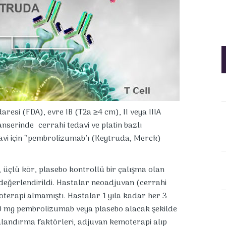
aresi (FDA), evre IB (T2a ≥4 cm), II veya IIIA
nserinde cerrahi tedavi ve platin bazlı
avi için ‘’pembrolizumab’ı (Keytruda, Merck)
, üçlü kör, plasebo kontrollü bir çalışma olan
ğerlendirildi. Hastalar neoadjuvan (cerrahi
terapi almamıştı. Hastalar 1 yıla kadar her 3
00 mg pembrolizumab veya plasebo alacak şekilde
alandırma faktörleri, adjuvan kemoterapi alıp