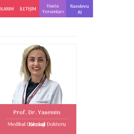
Hasta
Randevu
OLARIM
İLETİŞİM
Yorumları
Al
Prof. Dr. Yasemin
Kemal
Medikal Onkoloji Doktoru