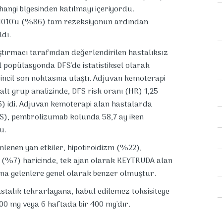
ngi blgesinden katılmayı içeriyordu.
 1010'u (%86) tam rezeksiyonun ardından
ldı.
aştırmacı tarafından değerlendirilen hastalıksız
 popülasyonda DFS'de istatistiksel olarak
rincil son noktasına ulaştı. Adjuvan kemoterapi
alt grup analizinde, DFS risk oranı (HR) 1,25
5) idi. Adjuvan kemoterapi alan hastalarda
S), pembrolizumab kolunda 58,7 ay iken
u.
enen yan etkiler, hipotiroidizm (%22),
 (%7) haricinde, tek ajan olarak KEYTRUDA alan
a gelenlere genel olarak benzer olmuştur.
talık tekrarlayana, kabul edilemez toksisiteye
00 mg veya 6 haftada bir 400 mg'dır.