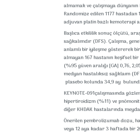
almamak ve çalışmaya dünyanın ha
Randomize edilen 1177 hastadan
adjuvan platin bazlı kemoterapi a
Başlıca etkililik sonuç ölçütü, ar
sağkalımdır (DFS). Çalışma, genel
anlamlı bir iyileşme göstererek bi
almayan 167 hastanın keşifsel bir 
(%95 güven aralığı [GA] 0,76, 2,0
medyan hastalıksız sağklaım (DF
plasebo kolunda 34,9 ay bulund
KEYNOTE-091çalışmasında gözleml
hipertiroidizm (%11) ve pnömonit
diğer KHDAK hastalarında meydan
Önerilen pembrolizumab dozu, has
veya 12 aya kadar 3 haftada bir 2