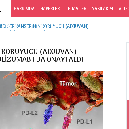
HAKKIMDA
HABERLER
TEDAVİLER
YAZILARIM
VİDE
KCİĞER KANSERİNİN KORUYUCU (ADJUVAN)
EDAVİSİNDE PEMBROLİZUMAB FDA ONAYI ALDI
N KORUYUCU (ADJUVAN)
LİZUMAB FDA ONAYI ALDI