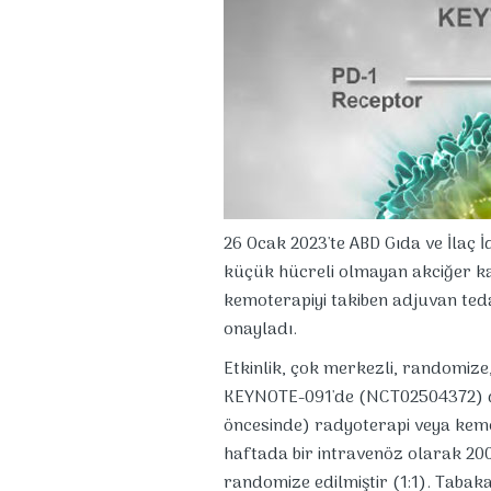
26 Ocak 2023'te ABD Gıda ve İlaç İd
küçük hücreli olmayan akciğer ka
kemoterapiyi takiben adjuvan ted
onayladı.
Etkinlik, çok merkezli, randomize
KEYNOTE-091'de (NCT02504372) de
öncesinde) radyoterapi veya kemo
haftada bir intravenöz olarak 2
randomize edilmiştir (1:1). Tabak