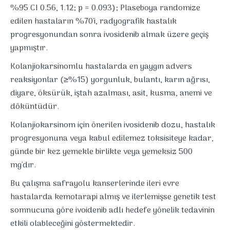
%95 CI 0.56, 1.12; p = 0.093); Plaseboya randomize
edilen hastaların %70'i, radyografik hastalık
progresyonundan sonra ivosidenib almak üzere geçiş
yapmıştır.
Kolanjiokarsinomlu hastalarda en yaygın advers
reaksiyonlar (≥%15) yorgunluk, bulantı, karın ağrısı,
diyare, öksürük, iştah azalması, asit, kusma, anemi ve
döküntüdür.
Kolanjiokarsinom için önerilen ivosidenib dozu, hastalık
progresyonuna veya kabul edilemez toksisiteye kadar,
günde bir kez yemekle birlikte veya yemeksiz 500
mg'dır.
Bu çalışma safrayolu kanserlerinde ileri evre
hastalarda kemotarapi almış ve ilerlemişse genetik test
somnucuna göre ivoidenib adlı hedefe yönelik tedavinin
etkili olableceğini göstermektedir.