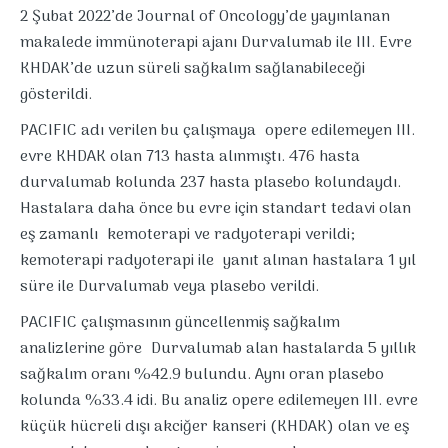
2 Şubat 2022’de Journal of Oncology’de yayınlanan
makalede immünoterapi ajanı Durvalumab ile III. Evre
KHDAK’de uzun süreli sağkalım sağlanabileceği
gösterildi.
PACIFIC adı verilen bu çalışmaya opere edilemeyen III.
evre KHDAK olan 713 hasta alınmıştı. 476 hasta
durvalumab kolunda 237 hasta plasebo kolundaydı.
Hastalara daha önce bu evre için standart tedavi olan
eş zamanlı kemoterapi ve radyoterapi verildi;
kemoterapi radyoterapi ile yanıt alınan hastalara 1 yıl
süre ile Durvalumab veya plasebo verildi.
PACIFIC çalışmasının güncellenmiş sağkalım
analizlerine göre Durvalumab alan hastalarda 5 yıllık
sağkalım oranı %42.9 bulundu. Aynı oran plasebo
kolunda %33.4 idi. Bu analiz opere edilemeyen III. evre
küçük hücreli dışı akciğer kanseri (KHDAK) olan ve eş